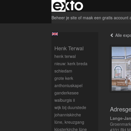
Beheer je site
of
maak een gratis account 
Alle expo
Henk Terwal
henk terwal
nieuw: kerk breda
schiedam
grote kerk
anthoniuskapel
ganderkesee
walburgis ii
wijk bij duurstede
Adresg
johanniskirche
Lange-Jan
lüne, kreuzgang
Groenmark
klosterkirche lüne
4331 BH M