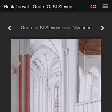
Henk Terwal - Grote- Of St.Stevenskerk, Nijmegen
Tog
navi
Grote- of St.Stevenskerk, Nijmegen