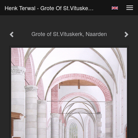
Henk Terwal - Grote Of St.Vituskerk, Naarden
Tog
navi
Grote of St.Vituskerk, Naarden