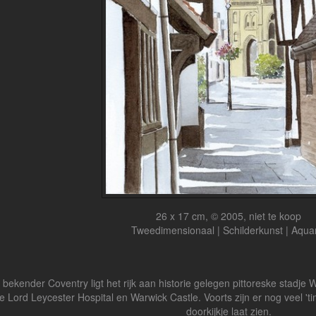
26 x 17 cm, © 2005, niet te koop
Tweedimensionaal | Schilderkunst | Aqua
t bekender Coventry ligt het rijk aan historie gelegen pittoreske stadje 
e Lord Leycester Hospital en Warwick Castle. Voorts zijn er nog veel '
doorkijkje laat zien.