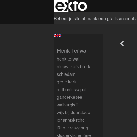
Beheer je site
of
maak een gratis account 
Henk Terwal
henk terwal
nieuw: kerk breda
schiedam
grote kerk
anthoniuskapel
ganderkesee
walburgis ii
wijk bij duurstede
johanniskirche
lüne, kreuzgang
klosterkirche lüne