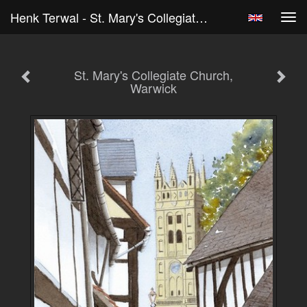
Henk Terwal - St. Mary's Collegiate Church, Warwick
Tog
navi
St. Mary's Collegiate Church,
Warwick