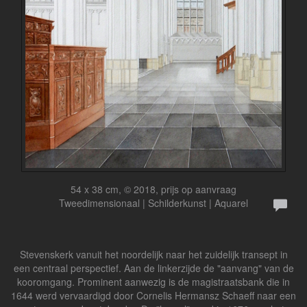
54 x 38 cm, © 2018, prijs op aanvraag
Tweedimensionaal | Schilderkunst | Aquarel
Stevenskerk vanuit het noordelijk naar het zuidelijk transept in
een centraal perspectief. Aan de linkerzijde de "aanvang" van de
kooromgang. Prominent aanwezig is de magistraatsbank die in
1644 werd vervaardigd door Cornelis Hermansz Schaeff naar een