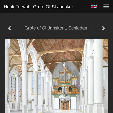
Henk Terwal - Grote Of St.Janskerk, Schiedam
Tog
navi
Grote of St.Janskerk, Schiedam