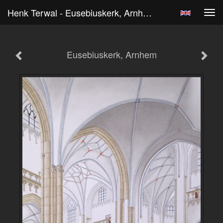
Henk Terwal - Eusebiuskerk, Arnhem
Tog
navi
Eusebiuskerk, Arnhem