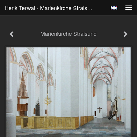
Henk Terwal - Marienkirche Stralsund
Tog
navi
Marienkirche Stralsund