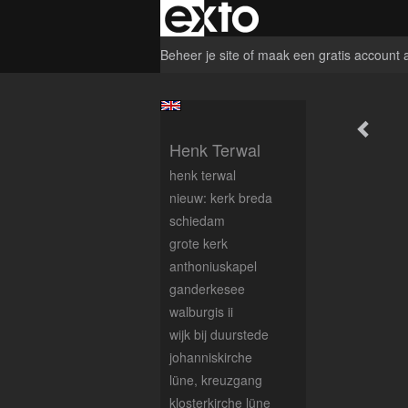
Beheer je site
of
maak een gratis account 
Henk Terwal
henk terwal
nieuw: kerk breda
schiedam
grote kerk
anthoniuskapel
ganderkesee
walburgis ii
wijk bij duurstede
johanniskirche
lüne, kreuzgang
klosterkirche lüne