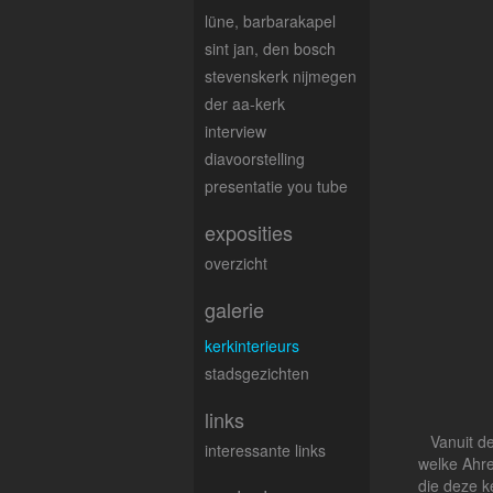
lüne, barbarakapel
sint jan, den bosch
stevenskerk nijmegen
der aa-kerk
interview
diavoorstelling
presentatie you tube
exposities
overzicht
galerie
kerkinterieurs
stadsgezichten
links
Vanuit d
interessante links
welke Ahre
die deze k